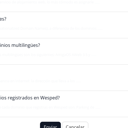
rvicio de alojamiento web, lo más cómodo es asignarle ......
es?
ationalized Domain Names), a diferencia de los dominios ......
ios multilingües?
ultilingües son los siguientes: AmigaOS AWeb 3.5 y ......
cia en Internet: la dirección que lleva a los ......
nios registrados en Wesped?
 cada dominio que registras en Wesped son: Parking de ......
Enviar
Cancelar