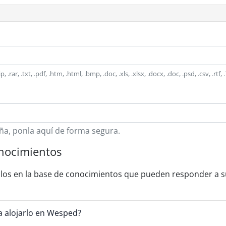
zip, .rar, .txt, .pdf, .htm, .html, .bmp, .doc, .xls, .xlsx, .docx, .doc, .psd, .csv
ña, ponla aquí de forma segura.
onocimientos
ulos en la base de conocimientos que pueden responder a s
 alojarlo en Wesped?