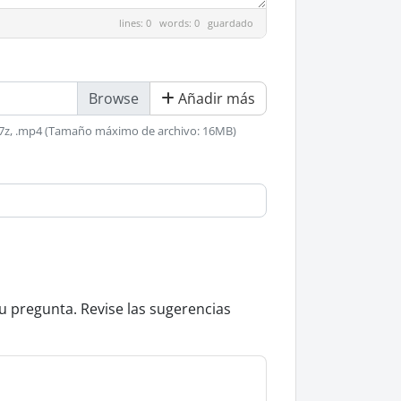
lines: 0 words: 0
guardado
Añadir más
, .rtf, .7z, .mp4 (Tamaño máximo de archivo: 16MB)
u pregunta. Revise las sugerencias