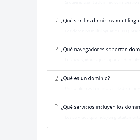
Si quieres usar tu dominio con nuestro se
¿Qué son los dominios multilingü
Los dominios multilingües o IDNs (Intern
¿Qué navegadores soportan domin
Los navegadores que soportan dominios m
¿Qué es un dominio?
Un dominio es la marca visible de tu presen
¿Qué servicios incluyen los domi
Los servicios que incluyen gratuitamente