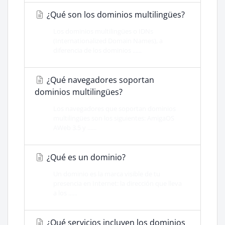
¿Qué son los dominios multilingües?
Los dominios multilingües o IDNs
(Internationalized Domain Names), a
diferencia de los dominios ......
¿Qué navegadores soportan
dominios multilingües?
Los navegadores que soportan dominios
multilingües son los siguientes: AmigaOS
AWeb 3.5 y ......
¿Qué es un dominio?
Un dominio es la marca visible de tu
presencia en Internet: la dirección que lleva
a los ......
¿Qué servicios incluyen los dominios