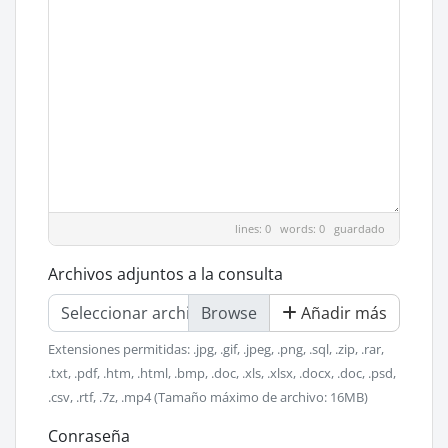
lines: 0 words: 0
guardado
Archivos adjuntos a la consulta
Seleccionar archivo
Añadir más
Extensiones permitidas: .jpg, .gif, .jpeg, .png, .sql, .zip, .rar,
.txt, .pdf, .htm, .html, .bmp, .doc, .xls, .xlsx, .docx, .doc, .psd,
.csv, .rtf, .7z, .mp4 (Tamaño máximo de archivo: 16MB)
Conraseña