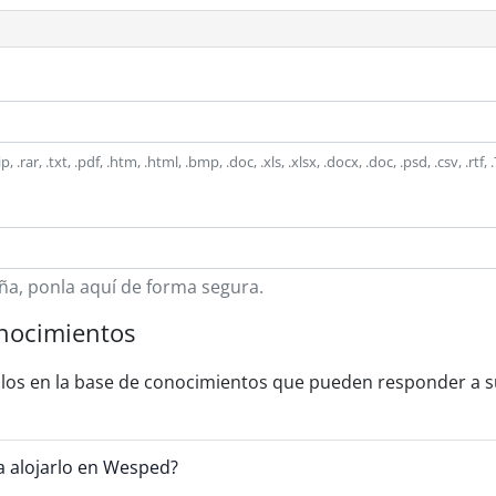
zip, .rar, .txt, .pdf, .htm, .html, .bmp, .doc, .xls, .xlsx, .docx, .doc, .psd, .csv
ña, ponla aquí de forma segura.
onocimientos
ulos en la base de conocimientos que pueden responder a s
 alojarlo en Wesped?