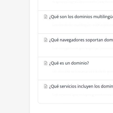
Si quieres usar tu dominio con nuestro se
¿Qué son los dominios multilingü
Los dominios multilingües o IDNs (Intern
¿Qué navegadores soportan domin
Los navegadores que soportan dominios m
¿Qué es un dominio?
Un dominio es la marca visible de tu presen
¿Qué servicios incluyen los domi
Los servicios que incluyen gratuitamente