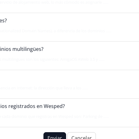
rvicio de alojamiento web, lo más cómodo es asignarle ......
es?
ationalized Domain Names), a diferencia de los dominios ......
ios multilingües?
ultilingües son los siguientes: AmigaOS AWeb 3.5 y ......
cia en Internet: la dirección que lleva a los ......
nios registrados en Wesped?
 cada dominio que registras en Wesped son: Parking de ......
Enviar
Cancelar