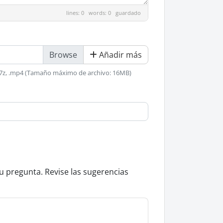
lines: 0 words: 0
guardado
Añadir más
, .rtf, .7z, .mp4 (Tamaño máximo de archivo: 16MB)
u pregunta. Revise las sugerencias