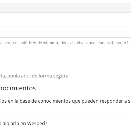
zip, .rar, .txt, .pdf, .htm, .html, .bmp, .doc, .xls, .xlsx, .docx, .doc, .psd, .csv
ña, ponla aquí de forma segura.
onocimientos
ulos en la base de conocimientos que pueden responder a s
 alojarlo en Wesped?