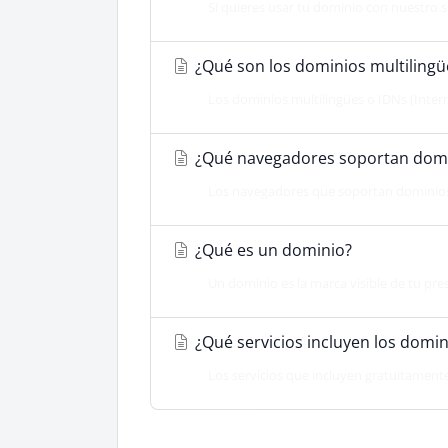
Si quieres usar tu dominio con nuestro se
¿Qué son los dominios multilingü
Los dominios multilingües o IDNs (Intern
¿Qué navegadores soportan domin
Los navegadores que soportan dominios m
¿Qué es un dominio?
Un dominio es la marca visible de tu presen
¿Qué servicios incluyen los domi
Los servicios que incluyen gratuitamente