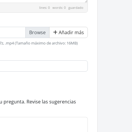
lines: 0 words: 0
guardado
Añadir más
, .rtf, .7z, .mp4 (Tamaño máximo de archivo: 16MB)
u pregunta. Revise las sugerencias