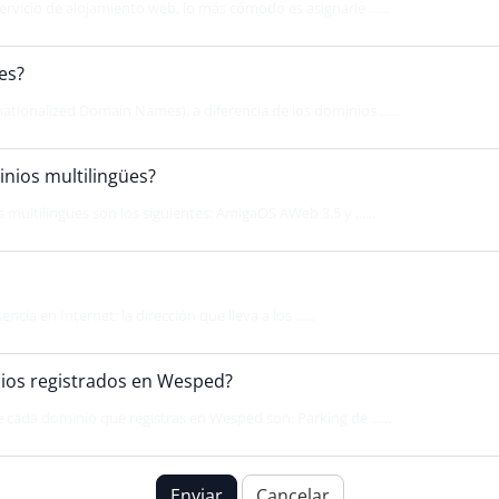
rvicio de alojamiento web, lo más cómodo es asignarle ......
es?
ationalized Domain Names), a diferencia de los dominios ......
ios multilingües?
ultilingües son los siguientes: AmigaOS AWeb 3.5 y ......
cia en Internet: la dirección que lleva a los ......
nios registrados en Wesped?
 cada dominio que registras en Wesped son: Parking de ......
Enviar
Cancelar