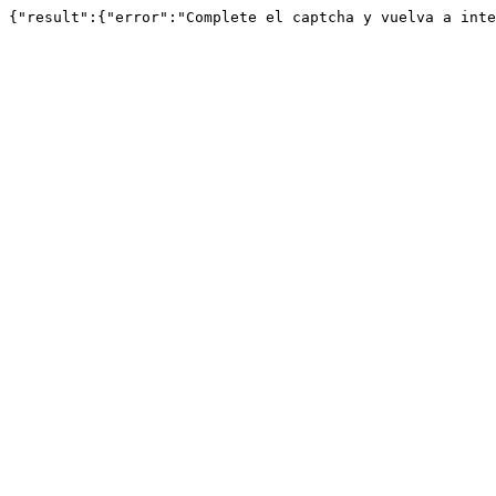
{"result":{"error":"Complete el captcha y vuelva a inte