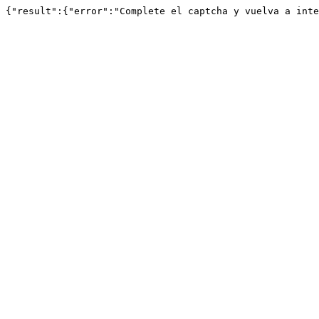
{"result":{"error":"Complete el captcha y vuelva a inte