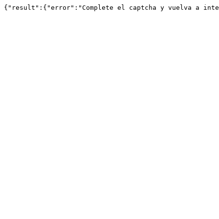
{"result":{"error":"Complete el captcha y vuelva a inte