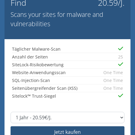
Find
20.59/J.
Scans your sites for malware and
vulnerabilities
Täglicher Malware-Scan
Anzahl der Seiten
25
SiteLock-Risikobewertung
Website-Anwendungsscan
One Time
SQL-Injection-Scan
One Time
Seitenübergreifender Scan (XSS)
One Time
Sitelock™ Trust-Siegel
Jetzt kaufen