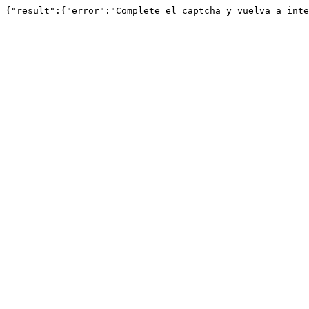
{"result":{"error":"Complete el captcha y vuelva a inte