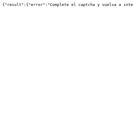
{"result":{"error":"Complete el captcha y vuelva a inte