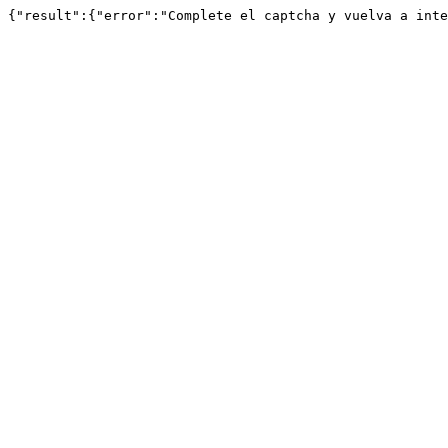
{"result":{"error":"Complete el captcha y vuelva a inte