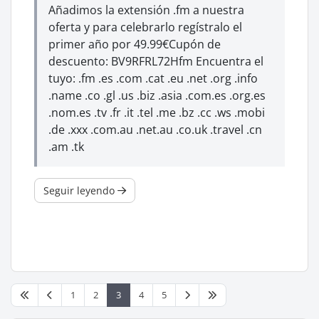
Añadimos la extensión .fm a nuestra
oferta y para celebrarlo regístralo el
primer año por 49.99€Cupón de
descuento: BV9RFRL72Hfm Encuentra el
tuyo: .fm .es .com .cat .eu .net .org .info
.name .co .gl .us .biz .asia .com.es .org.es
.nom.es .tv .fr .it .tel .me .bz .cc .ws .mobi
.de .xxx .com.au .net.au .co.uk .travel .cn
.am .tk
Seguir leyendo
1
2
3
4
5